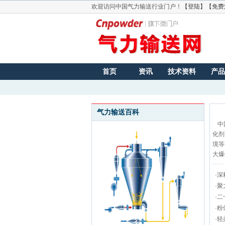
欢迎访问中国气力输送行业门户！
【登陆】
【免费
首页
资讯
技术资料
产品
气力输送百科
中
化剂
境等
大爆
·
深
·
聚
·
二
·
粉
·
轻