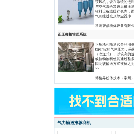
茨风机，设在系统的进
与空气混合加速后被压
收料设备或缓存仓内，
气则经过仓顶除尘器净...
常州智鼎粉体设备有限
正压稀相输送系统
正压稀相输送它是利用
kg/cm2的气体压力，采
（吹送式），以较高的
或拉动物料使其通过整
因此该输送方式被称之为低
>>
博格昇粉体技术（常州
气力输送推荐商机