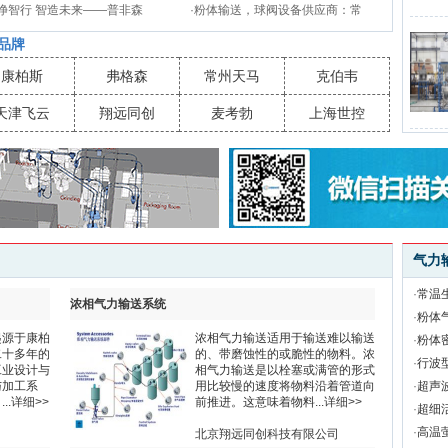
净智行 智造未来——普非森
·
粉体输送，球阀设备供应商：常
品牌
康柏斯
弗格森
常州天马
克伯韦
天津飞云
翔远同创
麦考勃
上海世控
气力
·
常温
浓相气力输送系统
·
粉体
起源于康柏
浓相气力输送适用于输送难以输送
·
粉体
二十多年的
的、带磨蚀性的或脆性的物料。浓
·
行波
工业设计与
相气力输送是以栓塞或满管的形式
与加工系
用比较慢的速度将物料沿着管道向
·
超声
..
详细>>
前推进。这意味着物料...
详细>>
·
超细
·
高温
北京翔远同创科技有限公司