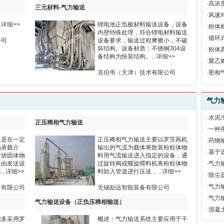
·
高浓
三元材料-气力输送
·
风速
.
详细>>
锂电池正负极材料输送设备，设备
·
粉体
内壁特殊处理，符合锂电材料输送
·
循环
公司
设备要求，输送过程摩擦小，不破
坏结构。设备材质：不锈钢304设
·
粉体
备结构为快装结构。...
详细>>
·
聚乙
克伯韦（天津）技术有限公司
·
密相
气力
·
水泥
正压稀相气力输送
·
一种
，是在一定
正压稀相气力输送主要以罗茨风机
·
药物
为承载介
输出的气流为载体将散装粉粒体物
·
基于
粒状固体物
料用气流输送进入指定的设备，通
要由发送设
过旋转阀或螺旋喂料机将粉粒体物
·
气力
..
详细>>
料卸入管道进行压送，...
详细>>
·
除尘
·
气力
）有限公司
无锡励远智能装备有限公司
·
气力
气力输送设备（正负压稀相输送）
·
混凝
源多采用罗
概述：气力输送系统主要应用于干