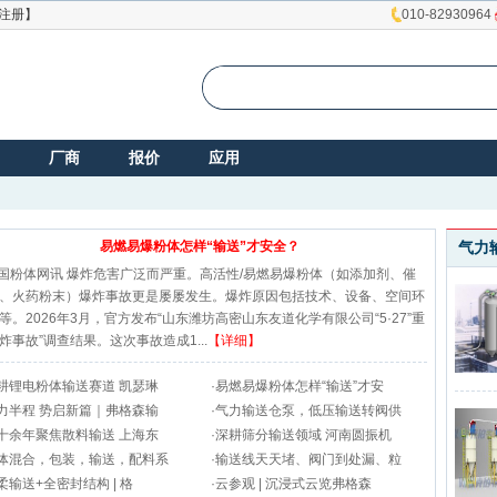
注册】
010-82930964
厂商
报价
应用
易燃易爆粉体怎样“输送”才安全？
气力
国粉体网讯 爆炸危害广泛而严重。高活性/易燃易爆粉体（如添加剂、催
、火药粉末）爆炸事故更是屡屡发生。爆炸原因包括技术、设备、空间环
等。2026年3月，官方发布“山东潍坊高密山东友道化学有限公司“5·27”重
炸事故”调查结果。这次事故造成1...
【详细】
耕锂电粉体输送赛道 凯瑟琳
·
易燃易爆粉体怎样“输送”才安
力半程 势启新篇｜弗格森输
·
气力输送仓泵，低压输送转阀供
十余年聚焦散料输送 上海东
·
深耕筛分输送领域 河南圆振机
体混合，包装，输送，配料系
·
输送线天天堵、阀门到处漏、粒
柔输送+全密封结构 | 格
·
云参观 | 沉浸式云览弗格森