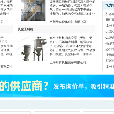
料端。物料
燥粉末及颗粒产品以气流为载体的
气力
送至末端的
输送。一舳为说，气流为普通空
而压送的空
气，但在一些特殊状态下干燥的，
详细>>
冷却的，加热的空气或惰...
详细>>
·
江苏
·
浙江
公司
常州天马粉体科技有限公司
·
常州
真空上料机
·
北京
·
江苏
低于
真空上料机由真空泵（无油、无
用正压
水）、不锈钢吸料咀、输送软管、
·
新乡
速度来推动
PE过滤器（或316L不锈钢过滤
·
苏州
条输送线，
器）、压缩空气反吹装置、气动放
...
详细
料门装置、真空料斗和...
详细>>
·
上海
·
江苏
上海拜肯机械设备有限公司
）有限公司
·
常州