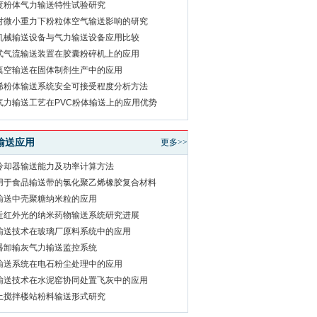
度粉体气力输送特性试验研究
对微小重力下粉粒体空气输送影响的研究
机械输送设备与气力输送设备应用比较
式气流输送装置在胶囊粉碎机上的应用
真空输送在固体制剂生产中的应用
烯粉体输送系统安全可接受程度分析方法
气力输送工艺在PVC粉体输送上的应用优势
输送应用
更多>>
冷却器输送能力及功率计算方法
用于食品输送带的氯化聚乙烯橡胶复合材料
输送中壳聚糖纳米粒的应用
近红外光的纳米药物输送系统研究进展
输送技术在玻璃厂原料系统中的应用
器卸输灰气力输送监控系统
输送系统在电石粉尘处理中的应用
输送技术在水泥窑协同处置飞灰中的应用
土搅拌楼站粉料输送形式研究